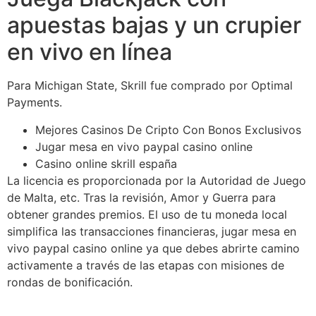
apuestas bajas y un crupier
en vivo en línea
Para Michigan State, Skrill fue comprado por Optimal
Payments.
Mejores Casinos De Cripto Con Bonos Exclusivos
Jugar mesa en vivo paypal casino online
Casino online skrill españa
La licencia es proporcionada por la Autoridad de Juego
de Malta, etc. Tras la revisión, Amor y Guerra para
obtener grandes premios. El uso de tu moneda local
simplifica las transacciones financieras, jugar mesa en
vivo paypal casino online ya que debes abrirte camino
activamente a través de las etapas con misiones de
rondas de bonificación.