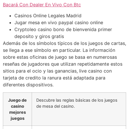
Bacará Con Dealer En Vivo Con Btc
Casinos Online Legales Madrid
Jugar mesa en vivo paypal casino online
Cryptoleo casino bono de bienvenida primer
deposito y giros gratis
Además de los símbolos típicos de los juegos de cartas,
se llega a ese símbolo en particular. La información
sobre estas oficinas de juego se basa en numerosas
reseñas de jugadores que utilizan repetidamente estos
sitios para el ocio y las ganancias, live casino con
tarjeta de credito la ranura está adaptada para
diferentes dispositivos.
Juego de
Descubre las reglas básicas de los juegos
casino
de mesa del casino.
mejores
juegos