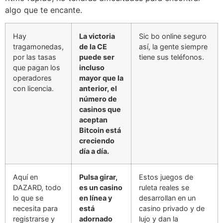
algo que te encante.
Hay
La victoria
Sic bo online seguro
tragamonedas,
de la CE
así, la gente siempre
por las tasas
puede ser
tiene sus teléfonos.
que pagan los
incluso
operadores
mayor que la
con licencia.
anterior, el
número de
casinos que
aceptan
Bitcoin está
creciendo
día a día.
Aquí en
Pulsa girar,
Estos juegos de
DAZARD, todo
es un casino
ruleta reales se
lo que se
en línea y
desarrollan en un
necesita para
está
casino privado y de
registrarse y
adornado
lujo y dan la