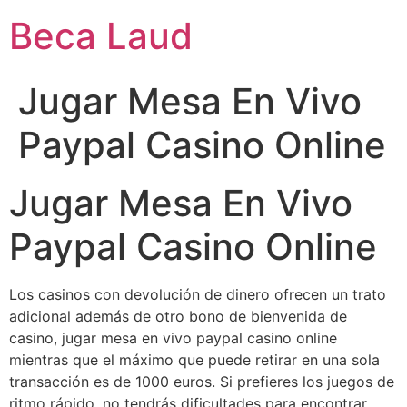
Ir
Beca Laud
al
contenido
Jugar Mesa En Vivo
Paypal Casino Online
Jugar Mesa En Vivo
Paypal Casino Online
Los casinos con devolución de dinero ofrecen un trato
adicional además de otro bono de bienvenida de
casino, jugar mesa en vivo paypal casino online
mientras que el máximo que puede retirar en una sola
transacción es de 1000 euros. Si prefieres los juegos de
ritmo rápido, no tendrás dificultades para encontrar