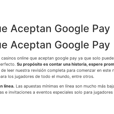
ue Aceptan Google Pay
ue Aceptan Google Pay
n, casinos online que aceptan google pay ya que solo puede
perfecto.
Su propósito es contar una historia, espere pro
de leer nuestra revisión completa para comenzar en este nu
ara los jugadores de todo el mundo, entre otros.
n línea.
Las apuestas mínimas en línea son mucho más bajas 
 e invitaciones a eventos especiales solo para jugadores