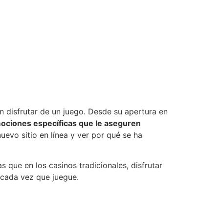
n disfrutar de un juego. Desde su apertura en
mociones específicas que le aseguren
evo sitio en línea y ver por qué se ha
que en los casinos tradicionales, disfrutar
 cada vez que juegue.