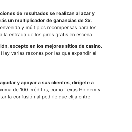
iones de resultados se realizan al azar y
rás un multiplicador de ganancias de 2x.
ienvenida y múltiples recompensas para los
la entrada de los giros gratis en escena.
ión, excepto en los mejores sitios de casino.
 Hay varias razones por las que expandir el
ayudar y apoyar a sus clientes, dirígete a
máxima de 100 créditos, como Texas Holdem y
 la confusión al pedirle que elija entre