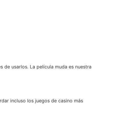
es de usarlos. La película muda es nuestra
rdar incluso los juegos de casino más