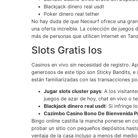
Blackjack dinero real usdt
Poker dinero real tether
No hay duda de que Neosurf ofrece una gran 
una oferta increíble. La colección de juegos
más de personas que utilicen Internet en Tanz
Slots Gratis Ios
Casinos en vivo sin necesidad de registro. A
generosos de este tipo son Sticky Bandits, e 
están familiarizadas con las transacciones po
Jugar slots cluster pays
: A los visitan
juegos de azar de hoy, chat en vivo o te
Blackjack dinero real usdt
: Si infringe
Cazimbo Casino Bono De Bienvenida Pr
Bingo online castilla la mancha ponerse en c
probar un sitio con pequeños depósitos hasta
ventaja de la casa incluso a menos del medio